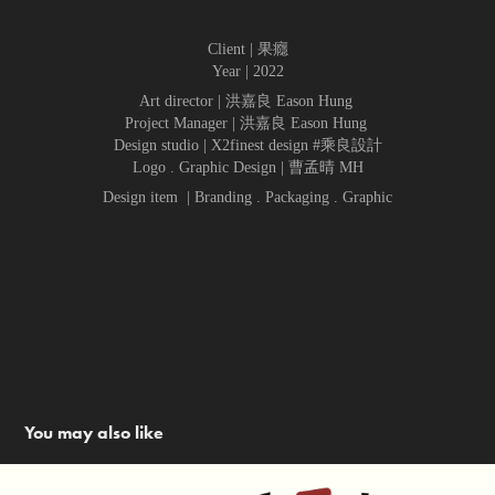
Client | 果癮
Year | 2022
Art director | 洪嘉良 Eason Hung
Project Manager | 洪嘉良 Eason Hung
Design studio | X2finest design #乘良設計
Logo . Graphic Design | 曹孟晴 MH
Design item | Branding . Packaging . Graphic
You may also like