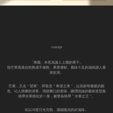
concept
「果癮」本意為讓人上癮的果子。
指芒果透過自然熟成不催熟，果香濃郁、風味十足的滋味讓人垂
涎欲滴。
芒果，又名 “ 望果”，即取意 “ 希望之果 ”，以其鮮明養眼的顏
色、沁人肺腑的清香、清甜爽口的美味、圓潤流線的藝術造型集
熱帶水果精化於一身，被譽為熱帶 “ 水果之王 ”。
佐以38度日光完熟，濃縮陽光的好滋味。