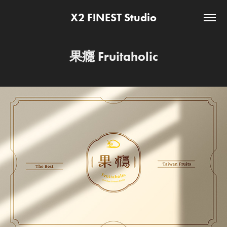
X2 F!NEST Studio
果癮 Fruitaholic