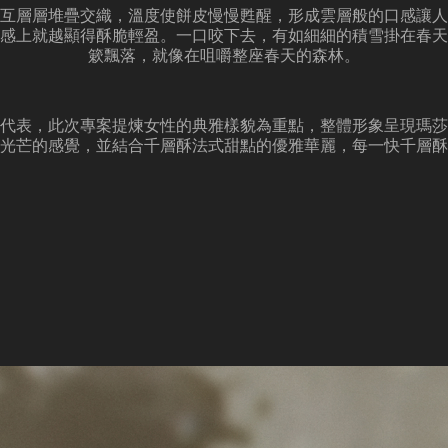
互層層堆疊交織，溫度使餅皮慢慢甦醒，形成雲層般的口感讓人
感上就越顯得酥脆輕盈。一口咬下去，有如細細的積雪掛在春天
簌飄落，就像在咀嚼整座春天的森林。
代表，此次專案提煉女性的典雅樣貌為重點，整體形象呈現瑪莎
光芒的感覺，並結合千層酥法式甜點的優雅華麗，每一快千層酥