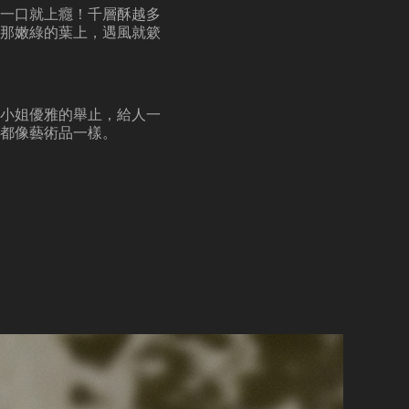
一口就上癮！
千層酥越多
那嫩綠的葉上，遇風就簌
小姐優雅的舉止，給人一
都像藝術品一樣。