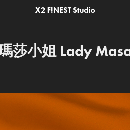
X2 F!NEST Studio
瑪莎小姐 Lady Mas