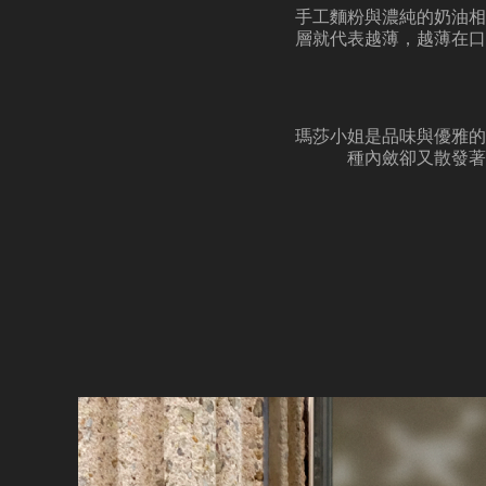
手工麵粉與濃純的奶油相
層就代表越薄，越薄在口
瑪莎小姐是品味與優雅的
種內斂卻又散發著